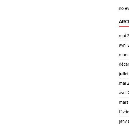
no e
ARC
mai 
avril
mars
déce
juille
mai 
avril
mars
févri
janvi