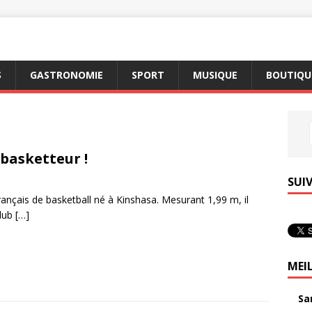
S
GASTRONOMIE
SPORT
MUSIQUE
BOUTIQUE
 basketteur !
SUI
rançais de basketball né à Kinshasa. Mesurant 1,99 m, il
club
[…]
MEI
Sa