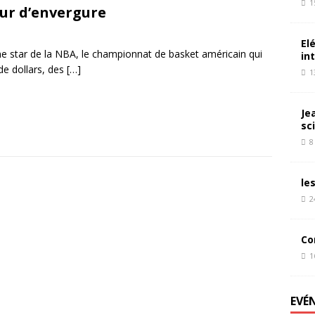
1
ur d’envergure
El
 star de la NBA, le championnat de basket américain qui
in
 de dollars, des
[…]
1
Je
sc
8
le
2
Co
1
EVÉ