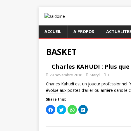
ACCUEIL
A PROPOS
ACTUALITE
BASKET
Charles KAHUDI : Plus que
29 novembre 2016
Maryl
1
Charles Kahudi est un joueur professionnel f
évolue aux postes d’ailier ou arrière dans le 
Share this:
C
C
C
C
l
l
l
l
i
i
i
i
q
q
q
q
u
u
u
u
e
e
e
e
z
z
z
z