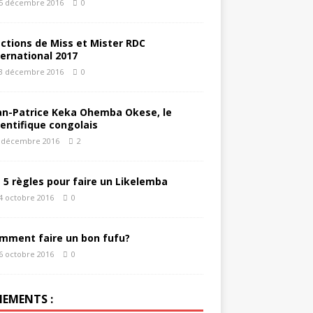
5 décembre 2016
0
éctions de Miss et Mister RDC
ternational 2017
3 décembre 2016
0
an-Patrice Keka Ohemba Okese, le
ientifique congolais
 décembre 2016
2
s 5 règles pour faire un Likelemba
4 octobre 2016
0
mment faire un bon fufu?
6 octobre 2016
0
NEMENTS :