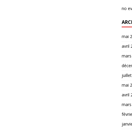
no e
ARC
mai 
avril
mars
déce
juille
mai 
avril
mars
févri
janvi