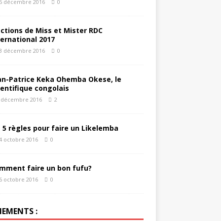
5 décembre 2016
0
éctions de Miss et Mister RDC
ternational 2017
3 décembre 2016
0
an-Patrice Keka Ohemba Okese, le
ientifique congolais
 décembre 2016
2
s 5 règles pour faire un Likelemba
4 octobre 2016
0
mment faire un bon fufu?
6 octobre 2016
0
NEMENTS :