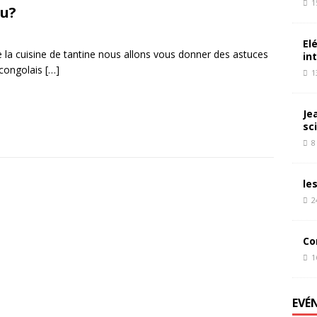
1
fu?
El
 la cuisine de tantine nous allons vous donner des astuces
in
 congolais
[…]
1
Je
sc
8
le
2
Co
1
EVÉ