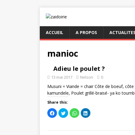
ACCUEIL
A PROPOS
ACTUALITE
manioc
Adieu le poulet ?
13 mai 2017
Nelson
0
Musuni = Viande = chair Côte de boeuf, côte
kamundele, Poulet grillé-braisé- ya ko toum
Share this:
C
C
C
C
l
l
l
l
i
i
i
i
q
q
q
q
u
u
u
u
e
e
e
e
z
z
z
z