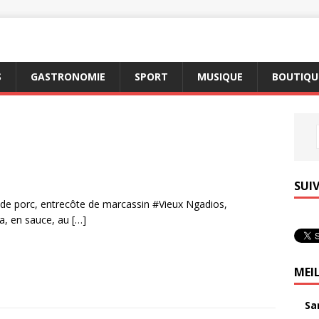
S
GASTRONOMIE
SPORT
MUSIQUE
BOUTIQUE
SUI
 de porc, entrecôte de marcassin #Vieux Ngadios,
ba, en sauce, au
[…]
MEI
Sa