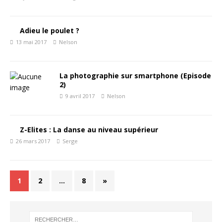
Adieu le poulet ?
13 mai 2017
Nelson
La photographie sur smartphone (Episode
2)
9 avril 2017
Nelson
Z-Elites : La danse au niveau supérieur
26 mars 2017
Serge
1
2
…
8
»