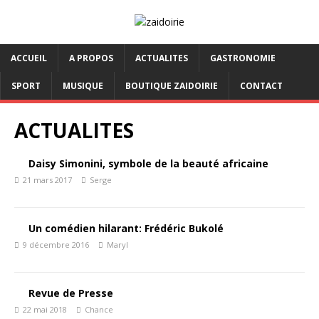
ACCUEIL
A PROPOS
ACTUALITES
GASTRONOMIE
SPORT
MUSIQUE
BOUTIQUE ZAIDOIRIE
CONTACT
ACTUALITES
Daisy Simonini, symbole de la beauté africaine
21 mars 2017
Serge
Un comédien hilarant: Frédéric Bukolé
9 décembre 2016
Maryl
Revue de Presse
22 mai 2018
Chance