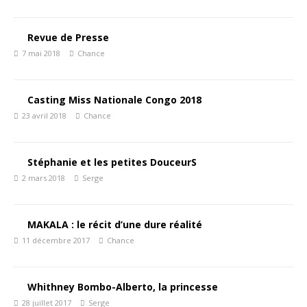
Revue de Presse
7 mai 2018
Chance
Casting Miss Nationale Congo 2018
23 avril 2018
Chance
Stéphanie et les petites DouceurS
2 mars 2018
Serge
MAKALA : le récit d’une dure réalité
11 décembre 2017
Chance
Whithney Bombo-Alberto, la princesse
28 juillet 2017
Serge