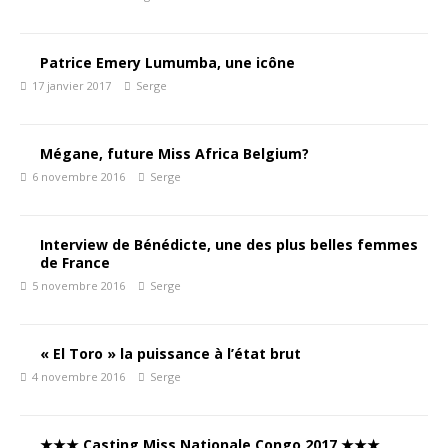
Patrice Emery Lumumba, une icône
17 janvier 2017
Serge
Mégane, future Miss Africa Belgium?
6 novembre 2016
Serge
Interview de Bénédicte, une des plus belles femmes
de France
5 novembre 2016
Serge
« El Toro » la puissance à l’état brut
4 novembre 2016
Serge
★★★ Casting Miss Nationale Congo 2017 ★★★