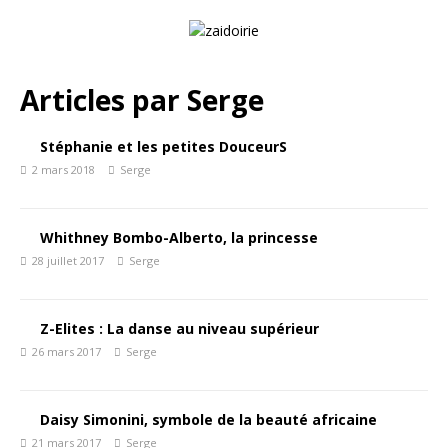
Articles par
Serge
Stéphanie et les petites DouceurS
2 mars 2018
Serge
Whithney Bombo-Alberto, la princesse
28 juillet 2017
Serge
Z-Elites : La danse au niveau supérieur
26 mars 2017
Serge
Daisy Simonini, symbole de la beauté africaine
21 mars 2017
Serge