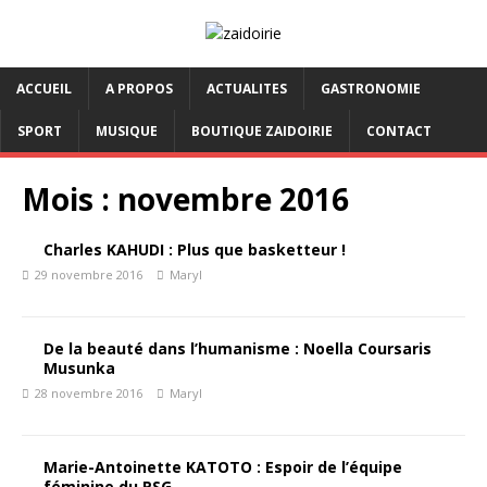
ACCUEIL
A PROPOS
ACTUALITES
GASTRONOMIE
SPORT
MUSIQUE
BOUTIQUE ZAIDOIRIE
CONTACT
Mois :
novembre 2016
Charles KAHUDI : Plus que basketteur !
29 novembre 2016
Maryl
De la beauté dans l’humanisme : Noella Coursaris
Musunka
28 novembre 2016
Maryl
Marie-Antoinette KATOTO : Espoir de l’équipe
féminine du PSG