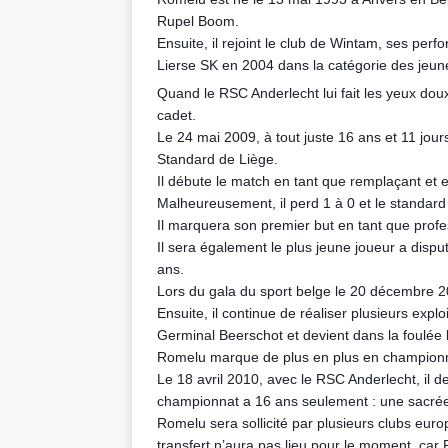
Rupel Boom.
Ensuite, il rejoint le club de Wintam, ses perfor
Lierse SK en 2004 dans la catégorie des jeun
Quand le RSC Anderlecht lui fait les yeux doux
cadet.
Le 24 mai 2009, à tout juste 16 ans et 11 jou
Standard de Liège.
Il débute le match en tant que remplaçant et e
Malheureusement, il perd 1 à 0 et le standard
Il marquera son premier but en tant que prof
Il sera également le plus jeune joueur a disp
ans.
Lors du gala du sport belge le 20 décembre 200
Ensuite, il continue de réaliser plusieurs ex
Germinal Beerschot et devient dans la foulée 
Romelu marque de plus en plus en championn
Le 18 avril 2010, avec le RSC Anderlecht, il 
championnat a 16 ans seulement : une sacré
Romelu sera sollicité par plusieurs clubs eu
transfert n’aura pas lieu pour le moment, car