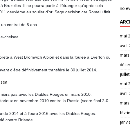
 Bruxelles. Il ne pourra partir à l’étranger qu’après cela.
no e
2011 deuxième au soulier d’or. Sage décision car Romelu finit
ARC
 un contrat de 5 ans.
mai 
avril
mars
prêté à West Bromwich Albion et dans la foulée à Everton où
déce
vant d’être définitivement transféré le 30 juillet 2014.
juille
mai 
avril
emiers pas avec les Diables Rouges en mars 2010.
ictorieux en novembre 2010 contre la Russie (score final 2-0
mars
févri
monde 2014 et à l’euro 2016 avec les Diables Rouges.
lé contre l’Irlande.
janvi