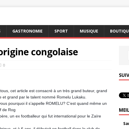
S
GASTRONOMIE
SPORT
MUSIQUE
BOUTIQUE
origine congolaise
0
SUI
tous, cet article est consacré à un très grand buteur, grand
lle et grand par le talent nommé Romelu Lukaku.
vous pourquoi il s’appelle ROMELU? C’est quand même un
MEI
tif de Rog
, un ex footballeur qui fut international pour le Zaïre
Sa
que, et à 6 ans, il débutait en football dans le club de