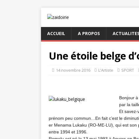
ACCUEIL
A PROPOS
ACTUALITE
Une étoile belge d’
14 novembre 2016
L'Artiste
SPORT
Bonjour à 
par la tai
Et savez-
prénom peu commun…
En fait c’est le diminu
er Menama Lukaku (RO-ME-LU), qui est son père
entre 1994 et 1996.
Romelu est né le 13 mai 1993 à Anvers en Belgi