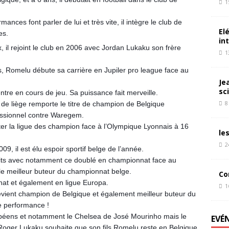
1
mances font parler de lui et très vite, il intègre le club de
El
es.
in
, il rejoint le club en 2006 avec Jordan Lukaku son frère
1
rs, Romelu débute sa carrière en Jupiler pro league face au
Je
sc
ntre en cours de jeu. Sa puissance fait merveille.
8
 de liège remporte le titre de champion de Belgique
essionnel contre Waregem.
uter la ligue des champion face à l’Olympique Lyonnais à 16
le
2
9, il est élu espoir sportif belge de l’année.
ploits avec notamment ce doublé en championnat face au
le meilleur buteur du championnat belge.
Co
at et également en ligue Europa.
1
devient champion de Belgique et également meilleur buteur du
e performance !
ropéens et notamment le Chelsea de José Mourinho mais le
EVÉ
 Roger Lukaku souhaite que son fils Romelu reste en Belgique