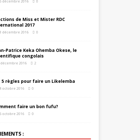
5 décembre 2016
0
éctions de Miss et Mister RDC
ternational 2017
3 décembre 2016
0
an-Patrice Keka Ohemba Okese, le
ientifique congolais
 décembre 2016
2
s 5 règles pour faire un Likelemba
4 octobre 2016
0
mment faire un bon fufu?
6 octobre 2016
0
NEMENTS :