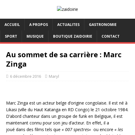
ACCUEIL
A PROPOS
ACTUALITES
GASTRONOMIE
SPORT
MUSIQUE
BOUTIQUE ZAIDOIRIE
CONTACT
Au sommet de sa carrière : Marc
Zinga
6 décembre 2016
Maryl
Marc Zinga est un acteur belge d’origine congolaise. Il est né à
Likasi (ville du
Haut Katanga
en RD Congo) le 21 octobre 1984.
D’abord chanteur dans un groupe de funk en Belgique, il est
maintenant connu pour son jeu d’acteur. En effet, il a
joué dans des films
tels que
«
007 spectres
«
ou encore
«
les