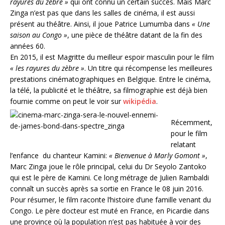
rayures du zèbre »
qui ont connu un certain succès. Mais Marc
Zinga n’est pas que dans les salles de cinéma, il est aussi
présent au théâtre. Ainsi, il joue Patrice Lumumba dans
« Une
saison au Congo »
, une pièce de théâtre datant de la fin des
années 60.
En 2015, il est
Magritte
du meilleur espoir masculin pour le film
« les rayures du zèbre »
. Un titre qui récompense les meilleures
prestations cinématographiques en Belgique. Entre le cinéma,
la télé, la publicité et le théâtre, sa filmographie est déjà bien
fournie comme on peut le voir sur
wikipédia
.
Récemment,
pour le film
relatant
l’enfance du chanteur Kamini:
« Bienvenue à Marly Gomont »
,
Marc Zinga joue le rôle principal, celui du Dr Seyolo Zantoko
qui est le père de Kamini. Ce long métrage de Julien Rambaldi
connaît un succès après sa sortie en France le 08 juin 2016.
Pour résumer, le film raconte l’histoire d’une famille venant du
Congo. Le père docteur est muté en France, en Picardie dans
une province où la population
n’est
pas
habituée
à voir des