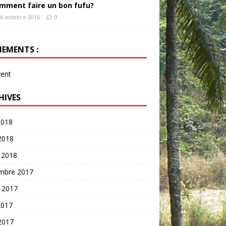
mment faire un bon fufu?
6 octobre 2016
0
NEMENTS :
vent
HIVES
2018
 2018
 2018
mbre 2017
t 2017
2017
 2017