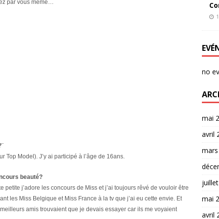
Voyez par vous même…
Co
1
EVÉ
no e
ARC
mai 
avril
?¨
mars
r Top Model). J’y ai participé à l’âge de 16ans.
déce
concours beauté?
juille
e petite j’adore les concours de Miss et j’ai toujours rêvé de vouloir être
mai 
ant les Miss Belgique et Miss France à la tv que j’ai eu cette envie. Et
 meilleurs amis trouvaient que je devais essayer car ils me voyaient
avril