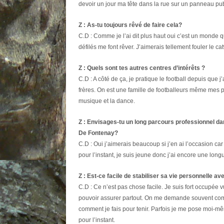
devoir un jour ma tête dans la rue sur un panneau publ
Z : As-tu toujours rêvé de faire cela?
C.D : Comme je l’ai dit plus haut oui c’est un monde 
défilés me font rêver. J’aimerais tellement fouler le 
Z : Quels sont tes autres centres d’intérêts ?
C.D : A côté de ça, je pratique le football depuis que 
frères. On est une famille de footballeurs même mes p
musique et la dance.
Z : Envisages-tu un long parcours professionnel d
De Fontenay?
C.D : Oui j’aimerais beaucoup si j’en ai l’occasion c
pour l’instant, je suis jeune donc j’ai encore une long
Z :
Est-ce facile de stabiliser sa vie personnelle ave
C.D : Ce n’est pas chose facile. Je suis fort occupée vu
pouvoir assurer partout. On me demande souvent comme
comment je fais pour tenir. Parfois je me pose moi-mê
pour l’instant.