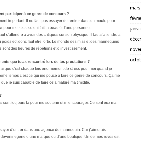
mars
lent participer à ce genre de concours ?
févri
ment important. Il ne faut pas essayer de rentrer dans un moule pour
janvi
 Car pour moi c’est ce qui fait la beauté d’une personne.
t s’attendre à avoir des critiques sur son physique. Il faut s’attendre à
déce
 poids ect donc faut être forte.
Le monde des miss et des mannequins
nove
. Ce sont des heures de répétions et d’investissement.
octo
ents que tu as rencontré lors de tes prestations ?
vrai que c’est chaque fois énormément de stress pour moi quand je
même temps c’est ce qui me pouce à faire ce genre de concours. Ça me
que je suis capable de faire cela malgré ma timidité.
?
. Ils sont toujours là pour me soutenir et m’encourager. Ce sont eux ma
essayer d’entrer dans une agence de mannequin. Car j’aimerais
 devenir égérie d’une marque ou d’une boutique. Un de mes rêves est