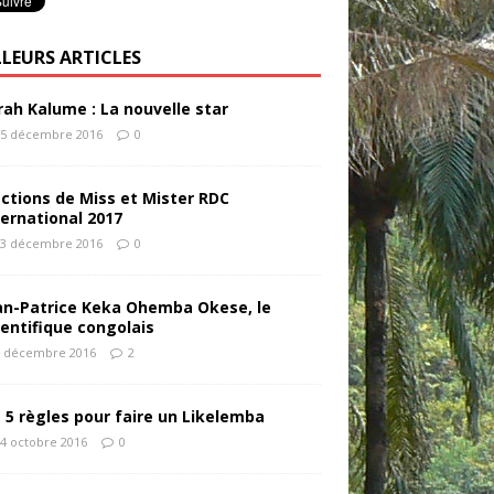
LLEURS ARTICLES
rah Kalume : La nouvelle star
5 décembre 2016
0
éctions de Miss et Mister RDC
ternational 2017
3 décembre 2016
0
an-Patrice Keka Ohemba Okese, le
ientifique congolais
 décembre 2016
2
s 5 règles pour faire un Likelemba
4 octobre 2016
0