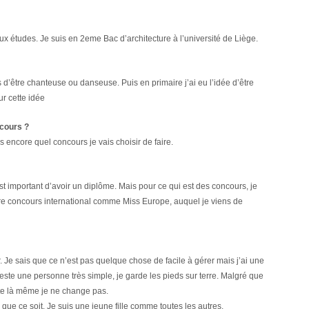
ux études. Je suis en 2eme Bac d’architecture à l’université de Liège.
es d’être chanteuse ou danseuse. Puis en primaire j’ai eu l’idée d’être
ur cette idée
ncours ?
as encore quel concours je vais choisir de faire.
t important d’avoir un diplôme. Mais pour ce qui est des concours, je
utre concours international comme Miss Europe, auquel je viens de
. Je sais que ce n’est pas quelque chose de facile à gérer mais j’ai une
reste une personne très simple, je garde les pieds sur terre. Malgré que
este là même je ne change pas.
 que ce soit. Je suis une jeune fille comme toutes les autres.