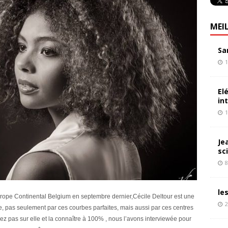
MEI
Sa
1
El
in
1
Je
sc
8
le
rope Continental Belgium en septembre dernier,Cécile Deltour est une
2
e, pas seulement par ces courbes parfaites, mais aussi par ces centres
ez pas sur elle et la connaître à 100% , nous l’avons interviewée pour