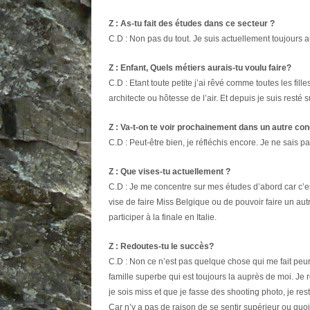
Z : As-tu fait des études dans ce secteur ?
C.D : Non pas du tout. Je suis actuellement toujours a
Z : Enfant, Quels métiers aurais-tu voulu faire?
C.D : Etant toute petite j’ai rêvé comme toutes les fill
architecte ou hôtesse de l’air. Et depuis je suis resté s
Z : Va-t-on te voir prochainement dans un autre co
C.D : Peut-être bien, je réfléchis encore. Je ne sais p
Z : Que vises-tu actuellement ?
C.D : Je me concentre sur mes études d’abord car c’es
vise de faire Miss Belgique ou de pouvoir faire un a
participer à la finale en Italie.
Z : Redoutes-tu le succès?
C.D : Non ce n’est pas quelque chose qui me fait peur
famille superbe qui est toujours la auprès de moi. Je 
je sois miss et que je fasse des shooting photo, je r
Car n’y a pas de raison de se sentir supérieur ou quoi