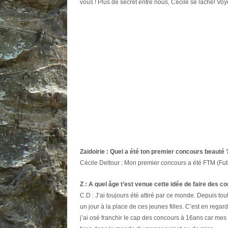
vous ! Plus de secret entre nous, Cécile se lâche! 
Zaidoirie : Quel a été ton premier concours beauté 
Cécile Deltour : Mon premier concours a été FTM (Futu
Z : A quel âge t’est venue cette idée de faire des 
C.D : J’ai toujours été attiré par ce monde. Depuis tout
un jour à la place de ces jeunes filles. C’est en regard
j’ai osé franchir le cap des concours à 16ans car mes