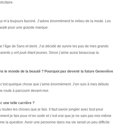
icitaire.
qui m’a toujours fasciné. J’adore énormément le milieu de la mode. Les
catwalk pour une grande marque.
j’ai l’âge de 5ans et demi. J’ai décidé de suivre les pas de mes grands
arents y ont joué étant jeunes. Sinon j’aime aussi beaucoup la
ans le monde de la beauté ?
Pourquoi pas devenir la future Geneviève
ar c’est quelque chose que j’aime énormément. J’en suis à mes débuts
ue route à parcourir devant moi.
c une telle carrière ?
 toutes les choses que je fais. Il faut savoir jongler avec tout pour
nt je fais pour m’en sortir et c’est vrai que je ne sais pas moi-même
me la question. Avoir une personne dans ma vie serait un peu difficile