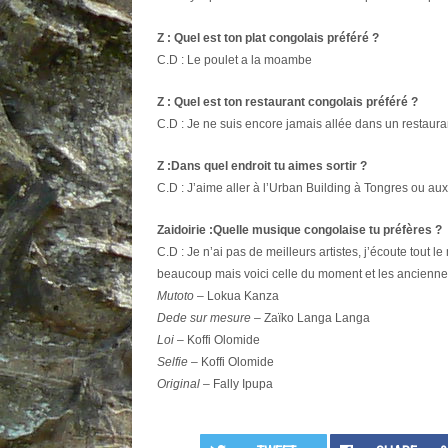
Z : Quel est ton plat congolais préféré ?
C.D : Le poulet a la moambe
Z : Quel est ton restaurant congolais préféré ?
C.D : Je ne suis encore jamais allée dans un restauran
Z :Dans quel endroit tu aimes sortir ?
C.D : J’aime aller à l’Urban Building à Tongres ou au
Zaidoirie :Quelle musique congolaise tu préfères ?
C.D : Je n’ai pas de meilleurs artistes, j’écoute tout
beaucoup mais voici celle du moment et les anciennes
Mutoto
– Lokua Kanza
Dede sur mesure
– Zaïko Langa Langa
Loi
– Koffi Olomide
Selfie
– Koffi Olomide
Original
– Fally Ipupa