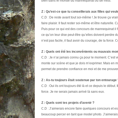
bien dans le monde du mannequinat ou de miss.
Z : Qu’est-ce que tu conseillerais aux filles qui veu
C.D : De reste avant tout soi-même ! Je trouve ça vrai
faire plaisir. Il faut rester soi-même et être naturelle.
Puis pour ce qui est des concours de mannequinat il fau
ce qu’on leur dise peut-être qu’elles doivent perdre du
n’est pas facile, il faut avoir du courage, de la force
Z : Quels ont été les inconvénients ou mauvais mom
C.D : Je n’ai jamais connu ça pour le moment. C’est 
monte sur scène et que je dois m’exprimer. Mais en 
permet de prendre confiance en moi et de me prouver 
Z : As-tu toujours était soutenue par ton entourage 
C.D : Oui ils ont toujours été là et ce depuis le début
force. Je ne serais jamais arrivé là sans eux.
Z : Quels sont tes projets d’avenir ?
C.D : J’aimerais encore faire quelques concours et 
beaucoup percer en tant que model photo. J’aimerais